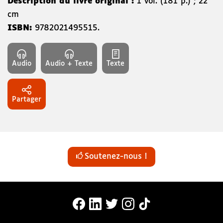
Description du livre original :
1 vol. (181 p.) ; 22
cm
ISBN:
9782021495515
.
Audio
Audio + Texte
Texte
Partager
Soutenez-nous !
MonaLira Sur Facebook (nouvelle f
MonaLira Sur Linkedin (nouvell
MonaLira Sur Twitter (nouv
MonaLira Sur Instagra
MonaLira Sur TikTo