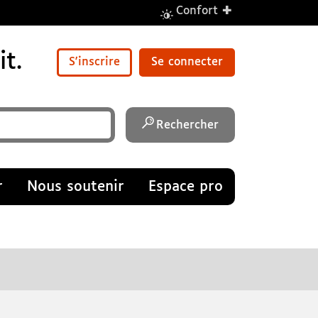
+
Confort
t.
S'inscrire
Se connecter
Rechercher
r
Nous soutenir
Espace pro