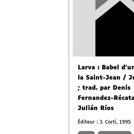
Larva
: Babel d'u
la Saint-Jean
/ J
; trad. par Denis
Fernandez-Récata
Julián Ríos
Éditeur :
J. Corti
,
1995