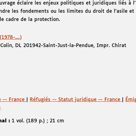
vrage éclaire les enjeux politiques et juridiques liés à l
re les fondements ou les limites du droit de l'asile et
le cadre de la protection.
1978-....)
Colin
,
DL 2019
42-Saint-Just-la-Pendue
,
Impr. Chirat
le -- France
|
Réfugiés -- Statut juridique -- France
|
Émig
e
nal :
1 vol. (189 p.) ; 21 cm