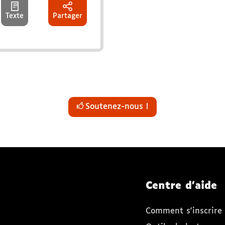
Texte
Partager
Soutenez-nous !
Centre d'aide
 fenêtre)
elle fenêtre)
nouvelle fenêtre)
tagram (nouvelle fenêtre)
 TikTok (nouvelle fenêtre)
Comment s'inscrire