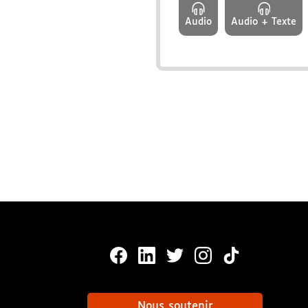
Audio
Audio + Texte
MonaLira Sur Facebook (nouvelle
MonaLira Sur Linkedin (nouv
MonaLira Sur Twitter (
MonaLira Sur Ins
MonaLira Sur
Nous soutenir