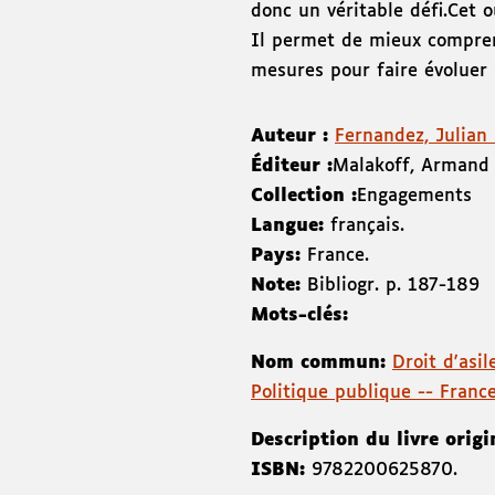
donc un véritable défi.Cet ou
Il permet de mieux comprend
mesures pour faire évoluer 
Auteur :
Fernandez, Julian (
Éditeur :
Malakoff
,
Armand 
Collection :
Engagements
Langue:
français.
Pays:
France.
Note:
Bibliogr. p. 187-189
Mots-clés:
Nom commun:
Droit d'asi
Politique publique -- Franc
Description du livre origi
ISBN:
9782200625870
.