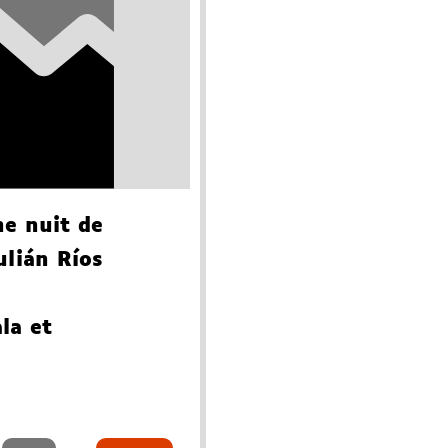
ne nuit de
ulián Ríos
la et