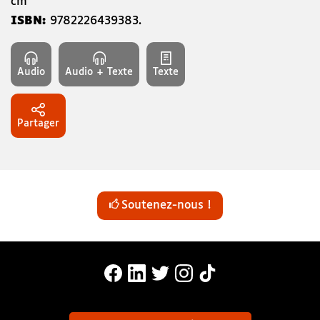
cm
ISBN:
9782226439383
.
Audio
Audio + Texte
Texte
Partager
Soutenez-nous !
MonaLira Sur Facebook (nouvelle f
MonaLira Sur Linkedin (nouvell
MonaLira Sur Twitter (nouv
MonaLira Sur Instagra
MonaLira Sur TikTo