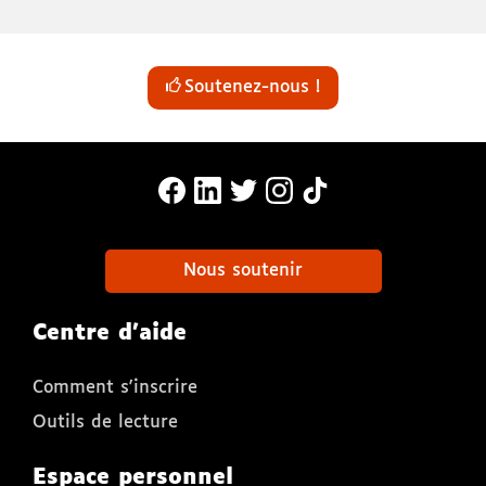
Soutenez-nous !
MonaLira Sur Facebook (nouvelle f
MonaLira Sur Linkedin (nouvell
MonaLira Sur Twitter (nouv
MonaLira Sur Instagra
MonaLira Sur TikTo
Nous soutenir
Centre d'aide
Comment s'inscrire
Outils de lecture
Espace personnel