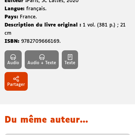
Éditeur :
Paris
,
JC Lattès
,
2020
Langue:
français.
Pays:
France.
Description du livre original :
1 vol. (381 p.) ; 21
cm
ISBN:
9782709666169
.
Audio
Audio + Texte
Texte
Partager
Du même auteur…