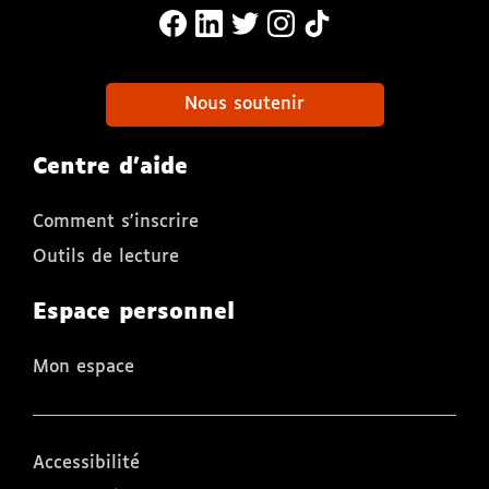
MonaLira Sur Facebook (nouvelle f
MonaLira Sur Linkedin (nouvell
MonaLira Sur Twitter (nouv
MonaLira Sur Instagra
MonaLira Sur TikTo
Nous soutenir
Centre d'aide
Comment s'inscrire
Outils de lecture
Espace personnel
Mon espace
Accessibilité