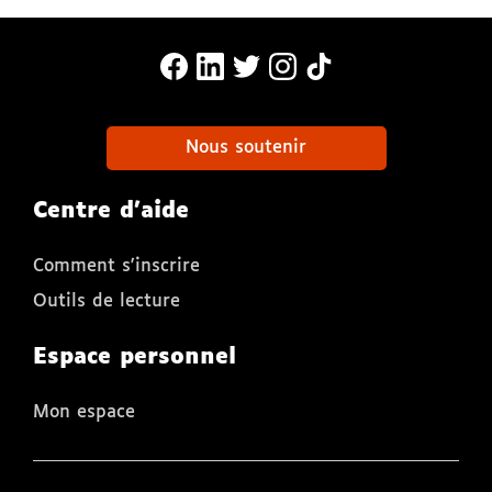
MonaLira Sur Facebook (nouvelle f
MonaLira Sur Linkedin (nouvell
MonaLira Sur Twitter (nouv
MonaLira Sur Instagra
MonaLira Sur TikTo
Nous soutenir
Centre d'aide
Comment s'inscrire
Outils de lecture
Espace personnel
Mon espace