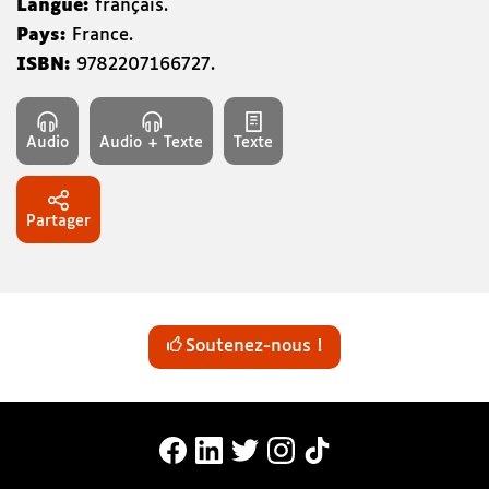
Langue:
français.
Pays:
France.
ISBN:
9782207166727
.
Audio
Audio + Texte
Texte
Partager
Soutenez-nous !
MonaLira Sur Facebook (nouvelle f
MonaLira Sur Linkedin (nouvell
MonaLira Sur Twitter (nouv
MonaLira Sur Instagra
MonaLira Sur TikTo