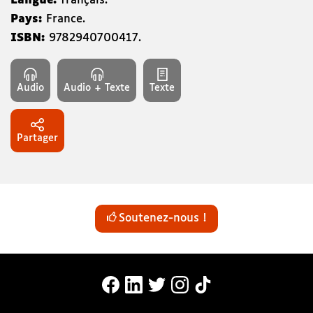
Langue:
français.
Pays:
France.
ISBN:
9782940700417
.
Audio
Audio + Texte
Texte
Partager
Soutenez-nous !
MonaLira Sur Facebook (nouvelle f
MonaLira Sur Linkedin (nouvell
MonaLira Sur Twitter (nouv
MonaLira Sur Instagra
MonaLira Sur TikTo