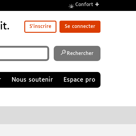
+
Confort
t.
S'inscrire
Se connecter
Rechercher
r
Nous soutenir
Espace pro