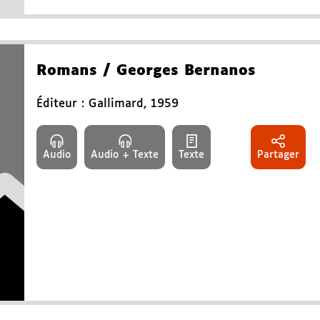
Romans
/ Georges Bernanos
Éditeur :
Gallimard
,
1959
Audio
Audio + Texte
Texte
Partager