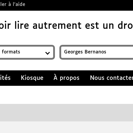
ler à l’aide
ir lire autrement est un droi
z un titre, auteur, ISBN, sujet…
ités
Kiosque
À propos
Nous contacte