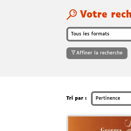
Votre rec
Format
Recherchez un titre, auteu
Affiner la recherche
Tri par :