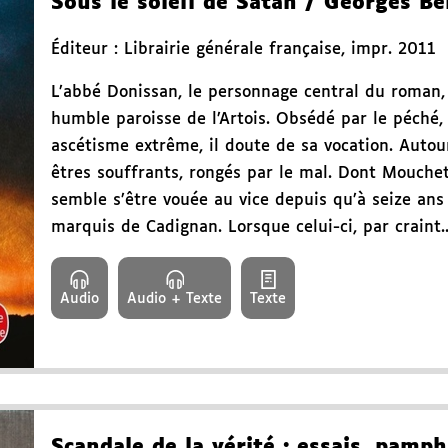
Sous le soleil de Satan
/ Georges Be
Éditeur :
Librairie générale française
,
impr. 2011
L’abbé Donissan, le personnage central du roman,
humble paroisse de l’Artois. Obsédé par le péché,
ascétisme extrême, il doute de sa vocation. Autou
êtres souffrants, rongés par le mal. Dont Mouche
semble s’être vouée au vice depuis qu’à seize ans
marquis de Cadignan. Lorsque celui-ci, par craint..
Audio
Audio + Texte
Texte
Scandale de la vérité
: essais, pamph