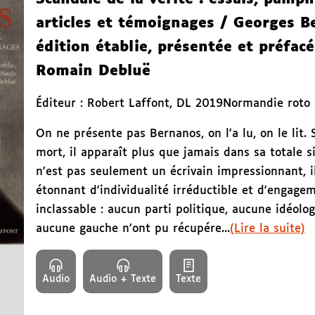
articles et témoignages
/ Georges B
édition établie, présentée et préfac
Romain Debluë
Éditeur :
Robert Laffont
,
DL 2019
Normandie roto 
On ne présente pas Bernanos, on l'a lu, on le lit.
mort, il apparaît plus que jamais dans sa totale s
n'est pas seulement un écrivain impressionnant, i
étonnant d'individualité irréductible et d'engagem
inclassable : aucun parti politique, aucune idéolog
aucune gauche n'ont pu récupére...
(Lire la suite)
Audio
Audio + Texte
Texte