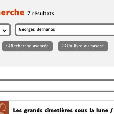
herche
7 résultats
r, ISBN, genre…
Recherche avancée
Un livre au hasard
Les grands cimetières sous la lune
/