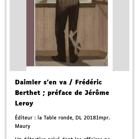
Daimler s'en va
/ Frédéric
Berthet
; préface de Jérôme
Leroy
Éditeur :
la Table ronde
,
DL 2018
Impr.
Maury