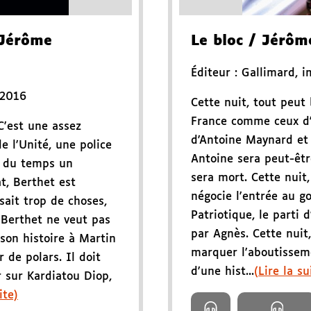
Jérôme
Le bloc
/ Jérôm
Éditeur :
Gallimard
,
i
 2016
Cette nuit, tout peut 
France comme ceux d'
C'est une assez
d'Antoine Maynard et
e l'Unité, une police
Antoine sera peut-être
l du temps un
sera mort. Cette nuit,
at, Berthet est
négocie l'entrée au 
sait trop de choses,
Patriotique, le parti 
 Berthet ne veut pas
par Agnès. Cette nuit,
 son histoire à Martin
marquer l'aboutissem
 de polars. Il doit
d'une hist...
(Lire la su
r sur Kardiatou Diop,
ite)