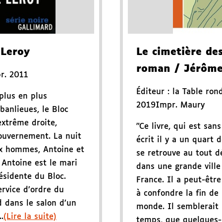
Leroy
Le cimetière des
roman
/ Jérôme
r. 2011
Éditeur :
la Table ron
plus en plus
2019
Impr. Maury
banlieues, le Bloc
extrême droite,
"Ce livre, qui est san
gouvernement. La nuit
écrit il y a un quart 
ux hommes, Antoine et
se retrouve au tout 
 Antoine est le mari
dans une grande ville
ésidente du Bloc.
France. Il a peut-êtr
ervice d’ordre du
à confondre la fin de 
d dans le salon d’un
monde. Il semblerait 
.
(Lire la suite)
temps, que quelques-