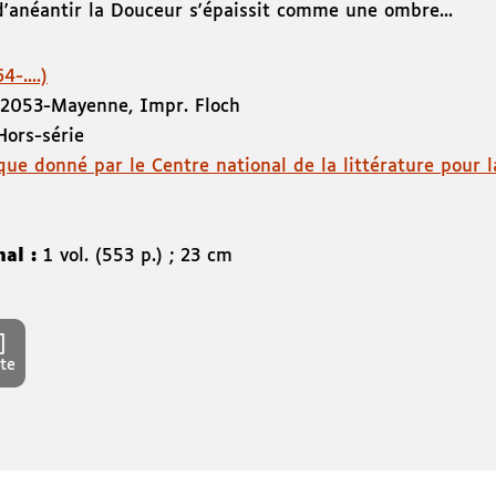
d'anéantir la Douceur s'épaissit comme une ombre...
-....)
020
53-Mayenne
,
Impr. Floch
Hors-série
que donné par le Centre national de la littérature pour 
nal :
1 vol. (553 p.) ; 23 cm
te