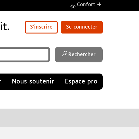
+
Confort
t.
S'inscrire
Se connecter
Rechercher
r
Nous soutenir
Espace pro