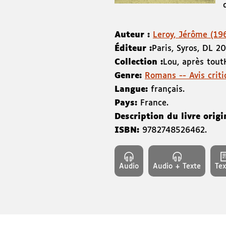
Auteur :
Leroy, Jérôme (1964
Éditeur :
Paris
,
Syros
,
DL 2
Collection :
Lou, après tout
Genre:
Romans -- Avis criti
Langue:
français.
Pays:
France.
Description du livre origi
ISBN:
9782748526462
.
Audio
Audio + Texte
Tex