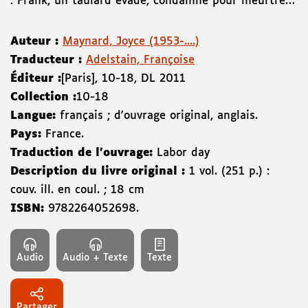
: Frank, un taulard évadé, condamné pour meurtre…
Auteur :
Maynard, Joyce (1953-....)
Traducteur :
Adelstain, Françoise
Éditeur :
[Paris]
,
10-18
,
DL 2011
Collection :
10-18
Langue:
français ; d'ouvrage original, anglais.
Pays:
France.
Traduction de l'ouvrage:
Labor day
Description du livre original :
1 vol. (251 p.) :
couv. ill. en coul. ; 18 cm
ISBN:
9782264052698
.
Audio
Audio + Texte
Texte
Partager