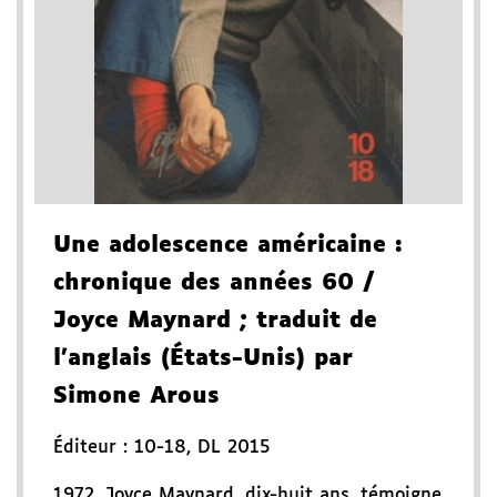
Une adolescence américaine
:
chronique des années 60
/
Joyce Maynard
; traduit de
l'anglais (États-Unis) par
Simone Arous
Éditeur :
10-18
,
DL 2015
1972, Joyce Maynard, dix-huit ans, témoigne