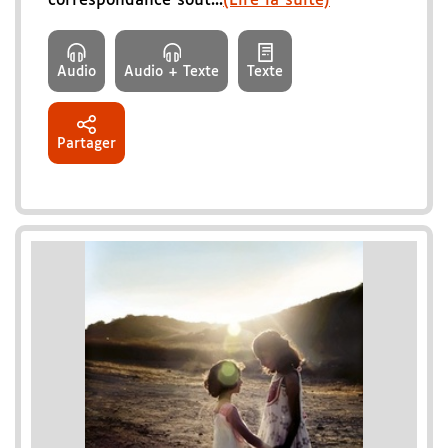
correspondance sout...
(Lire la suite)
Audio
Audio + Texte
Texte
Partager