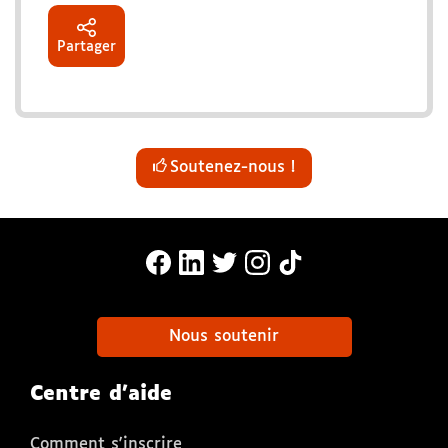
Partager
Soutenez-nous !
MonaLira Sur Facebook (nouvelle f
MonaLira Sur Linkedin (nouvell
MonaLira Sur Twitter (nouv
MonaLira Sur Instagra
MonaLira Sur TikTo
Nous soutenir
Centre d'aide
Comment s'inscrire