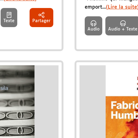
emport...
(Lire la suite
Texte
Partager
Audio
Audio + Texte