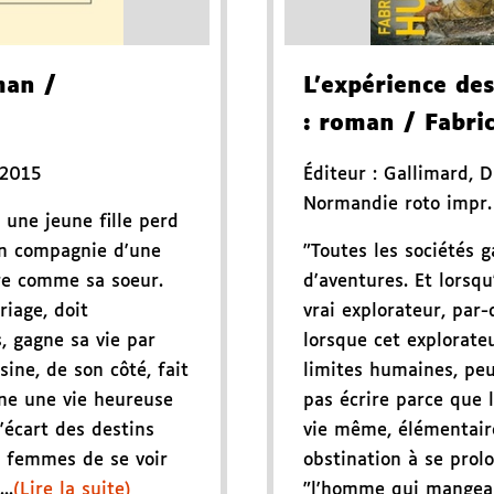
man
/
L'expérience de
: roman
/ Fabri
 2015
Éditeur :
Gallimard
,
D
Normandie roto impr.
 une jeune fille perd
en compagnie d'une
"Toutes les sociétés 
ère comme sa soeur.
d'aventures. Et lorsqu
riage, doit
vrai explorateur, par
, gagne sa vie par
lorsque cet explorateu
ine, de son côté, fait
limites humaines, peu
ne une vie heureuse
pas écrire parce que l
l'écart des destins
vie même, élémentair
 femmes de se voir
obstination à se prolo
..
(Lire la suite)
"l'homme qui mangea 