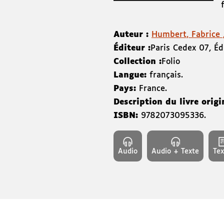
Auteur :
Humbert, Fabrice 
Éditeur :
Paris Cedex 07
,
Éd
Collection :
Folio
Langue:
français.
Pays:
France.
Description du livre origi
ISBN:
9782073095336
.
Audio
Audio + Texte
Tex