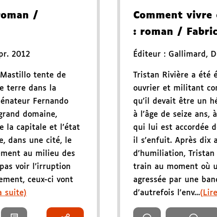
roman
/
Comment vivre 
: roman
/ Fabri
pr. 2012
Éditeur :
Gallimard
,
D
 Mastillo tente de
Tristan Rivière a été 
e terre dans la
ouvrier et militant c
 sénateur Fernando
qu'il devait être un 
n grand domaine,
à l'âge de seize ans, 
 la capitale et l’état
qui lui est accordée 
, dans une cité, le
il s'enfuit. Après di
lement au milieu des
d'humiliation, Trista
as voir l’irruption
train au moment où 
ement, ceux-ci vont
agressée par une band
a suite)
d'autrefois l'env...
(Lir