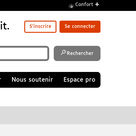
+
Confort
t.
S'inscrire
Se connecter
Rechercher
r
Nous soutenir
Espace pro