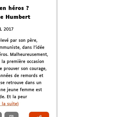
en héros ?
ce Humbert
L 2017
élevé par son père,
ommuniste, dans l'idée
héros. Malheureusement,
à la première occasion
de prouver son courage,
x années de remords et
n se retrouve dans un
une jeune femme est
e. Et la peur
e la suite)