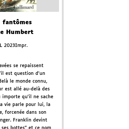
s fantômes
ce Humbert
L 2023
Impr.
gavées se repaissent
'il est question d'un
-delà le monde connu,
r est allé au-delà des
 importe qu'il ne sache
a vie parle pour lui, la
e, forcenée dans son
nger. Franklin devint
ses bottes" et ce nom