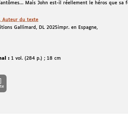
fantômes… Mais John est-il réellement le héros que sa f
, Auteur du texte
itions Gallimard
,
DL 2025
impr. en Espagne
,
nal :
1 vol. (284 p.) ; 18 cm
te