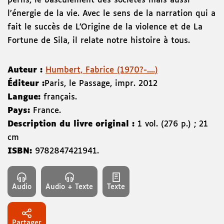
périls, le basculement des sociétés mais aussi
l’énergie de la vie. Avec le sens de la narration qui a
fait le succès de L’Origine de la violence et de La
Fortune de Sila, il relate notre histoire à tous.
Auteur :
Humbert, Fabrice (1970?-....)
Éditeur :
Paris
,
le Passage
,
impr. 2012
Langue:
français.
Pays:
France.
Description du livre original :
1 vol. (276 p.) ; 21
cm
ISBN:
9782847421941
.
Audio
Audio + Texte
Texte
Partager