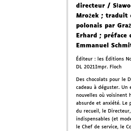
directeur
/ Sławo
Mrożek
; traduit
polonais par Gra
Erhard
; préface d
Emmanuel Schmi
Éditeur :
les Éditions N
DL 2021
Impr. Floch
Des chocolats pour le D
cadeau à déguster. Un 
nouvelles où voisinent 
absurde et anxiété. Le 
du recueil, le Directeur
indispensables (et mode
le Chef de service, le C