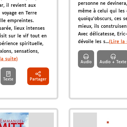
personne ne devinera,
r, il revient aux
même à celui qui les 
e voyage en Terre
quoiqu’obscurs, ces s
ille empreintes.
mieux, ils construisen
arée, lieux intenses
Avec délicatesse, Er
sit sur le vif tout en
dévoile les s...
(Lire la
érience spirituelle,
exions, sensations,
la suite)
Audio
Audio + Texte
Texte
Partager