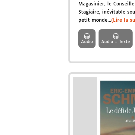
Magasinier, le Conseille
Stagiaire, inévitable so
petit monde...
(Lire la su
Audio
Audio + Texte