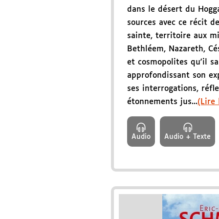
dans le désert du Hogga
sources avec ce récit d
sainte, territoire aux m
Bethléem, Nazareth, Cés
et cosmopolites qu'il sai
approfondissant son exp
ses interrogations, réfl
étonnements jus...
(Lire 
Audio
Audio + Texte