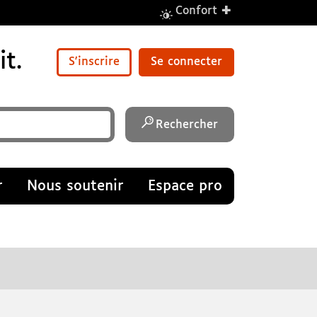
+
Confort
t.
S'inscrire
Se connecter
Rechercher
r
Nous soutenir
Espace pro