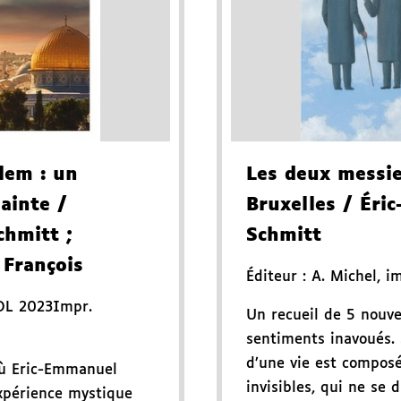
alem
: un
Les deux messi
sainte
/
Bruxelles
/ Éri
chmitt
;
Schmitt
 François
Éditeur :
A. Michel
,
im
DL 2023
Impr.
Un recueil de 5 nouve
sentiments inavoués. 
d’une vie est compos
où Eric-Emmanuel
invisibles, qui ne se 
expérience mystique