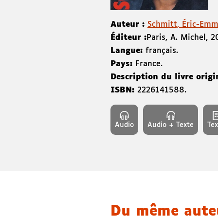
Auteur :
Schmitt, Éric-Emma
Éditeur :
Paris
,
A. Michel
,
2
Langue:
français.
Pays:
France.
Description du livre origi
ISBN:
2226141588
.
Audio
Audio + Texte
Tex
Du même aut