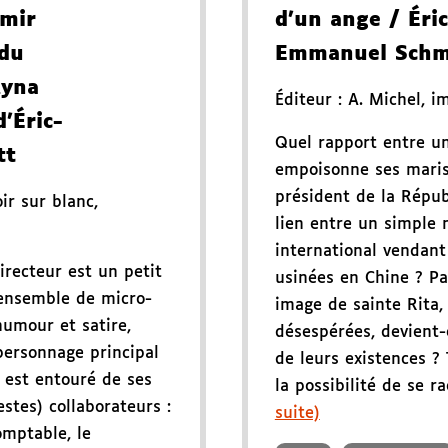
mir
d'un ange
/ Éric
 du
Emmanuel Schm
żyna
Éditeur :
A. Michel
,
i
'Éric-
Quel rapport entre u
tt
empoisonne ses maris
président de la Répu
oir sur blanc
,
lien entre un simple 
international vendant
irecteur est un petit
usinées en Chine ? Pa
ensemble de micro-
image de sainte Rita,
humour et satire,
désespérées, devient-
personnage principal
de leurs existences ?
, est entouré de ses
la possibilité de se ra
stes) collaborateurs :
suite)
omptable, le