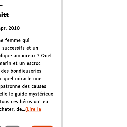
-
itt
mpr. 2010
ne femme qui
 successifs et un
blique amoureux ? Quel
marin et un escroc
 des bondieuseries
r quel miracle une
 patronne des causes
elle le guide mystérieux
 Tous ces héros ont eu
cheter, de...
(Lire la