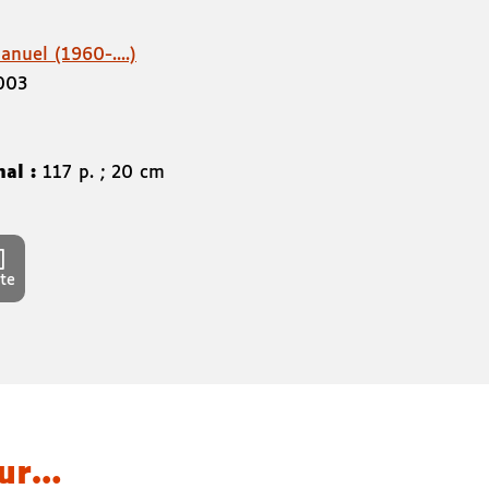
nuel (1960-....)
003
nal :
117 p. ; 20 cm
te
eur…