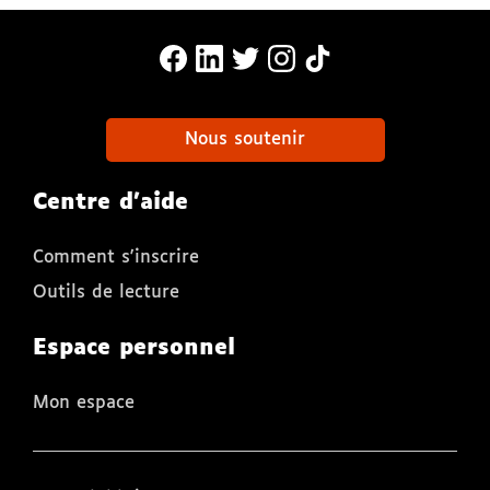
MonaLira Sur Facebook (nouvelle f
MonaLira Sur Linkedin (nouvell
MonaLira Sur Twitter (nouv
MonaLira Sur Instagra
MonaLira Sur TikTo
Nous soutenir
Centre d'aide
Comment s'inscrire
Outils de lecture
Espace personnel
Mon espace